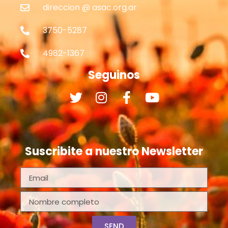
direccion @ asac.org.ar
3750-5287
4982-1367
Seguinos
Suscribite a nuestro Newsletter
SEND