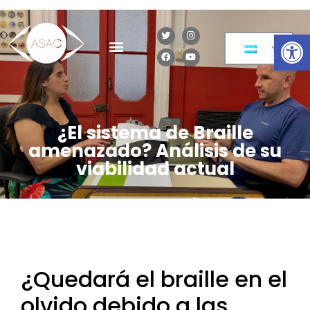
Op
¿El sistema de Braille
amenazado? Análisis de su
viabilidad actual
¿Quedará el braille en el
olvido debido a las