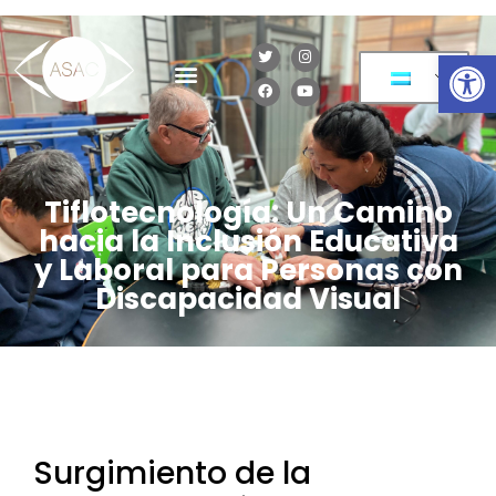
Op
Tiflotecnología: Un Camino
hacia la Inclusión Educativa
y Laboral para Personas con
Discapacidad Visual
Surgimiento de la